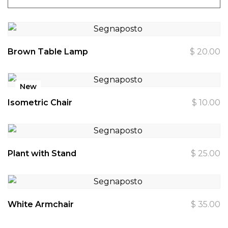
Brown Table Lamp
$
20.00
New
Isometric Chair
$
10.00
Plant with Stand
$
25.00
White Armchair
$
35.00